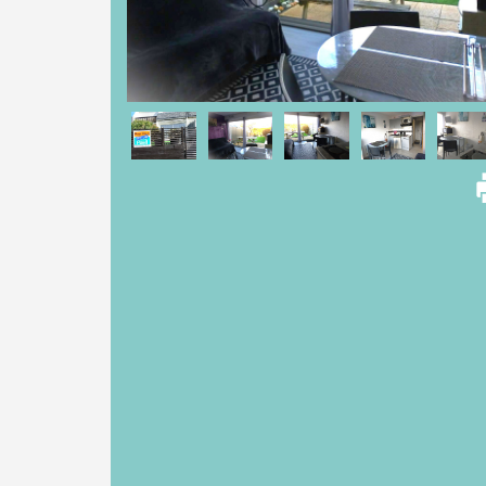
NOS
HONORAIRES
ACHETER
AVEC
PARKI
VENDRE
AVEC
PARKI
QUI
EST
PARKI
?
LES
SERVICES
PARKI
MA
SÉLECTION
PARKI