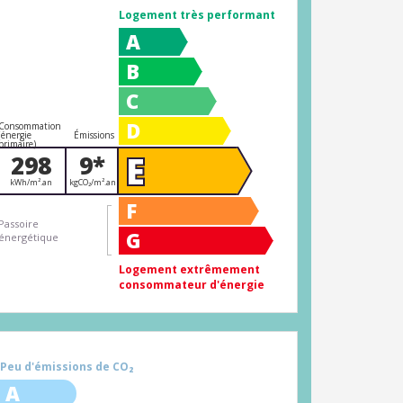
Logement très performant
A
B
C
D
Consommation
(énergie
Émissions
primaire)
E
298
9*
kWh/m².an
kgCO₂/m².an
F
Passoire
G
énergétique
Logement extrêmement
consommateur d'énergie
Peu d'émissions de CO₂
A