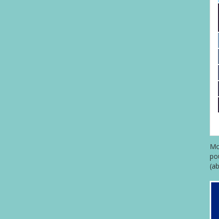
Mo
po
(a