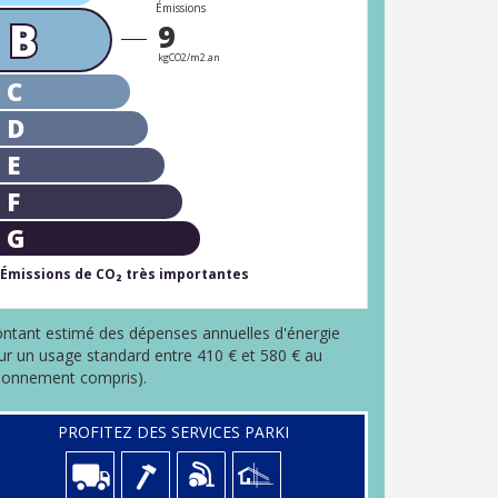
Émissions
B
9
kgCO2/m2.an
C
D
E
F
G
Émissions de CO₂ très importantes
ntant estimé des dépenses annuelles d'énergie
ur un usage standard entre 410 € et 580 € au
bonnement compris).
PROFITEZ DES SERVICES PARKI