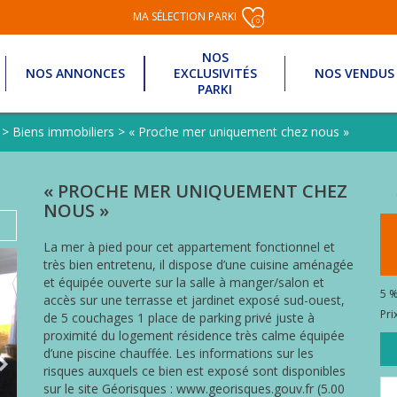
MA SÉLECTION PARKI
0
NOS
NOS ANNONCES
EXCLUSIVITÉS
NOS VENDUS
PARKI
>
Biens immobiliers
>
« Proche mer uniquement chez nous »
« PROCHE MER UNIQUEMENT CHEZ
NOUS »
La mer à pied pour cet appartement fonctionnel et
très bien entretenu, il dispose d’une cuisine aménagée
et équipée ouverte sur la salle à manger/salon et
5 %
accès sur une terrasse et jardinet exposé sud-ouest,
Pri
de 5 couchages 1 place de parking privé juste à
proximité du logement résidence très calme équipée
d’une piscine chauffée. Les informations sur les
risques auxquels ce bien est exposé sont disponibles
sur le site Géorisques : www.georisques.gouv.fr (5.00