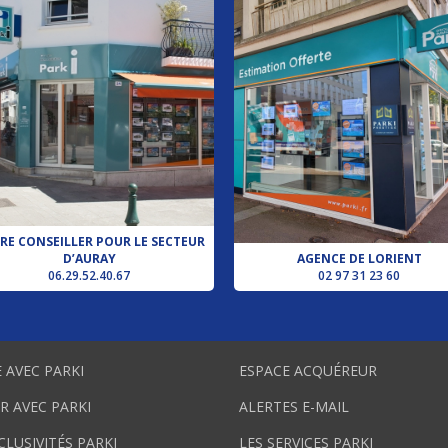
RE CONSEILLER POUR LE SECTEUR
D’AURAY
AGENCE DE LORIENT
06.29.52.40.67
02 97 31 23 60
 AVEC PARKI
ESPACE ACQUÉREUR
R AVEC PARKI
ALERTES E-MAIL
CLUSIVITÉS PARKI
LES SERVICES PARKI