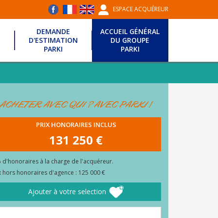
ESPACE ACQUÉREUR
DEMANDE
ACCUEIL GÉNÉRAL
D'ESTIMATION
DU GROUPE
PARKI
PARKI
ACHETER AVEC QUI ? AVEC PARKI !
PRIX HONORAIRES INCLUS
131 250 €
 d'honoraires à la charge de l'acquéreur.
x hors honoraires d'agence : 125 000 €
Ajouter à votre selection